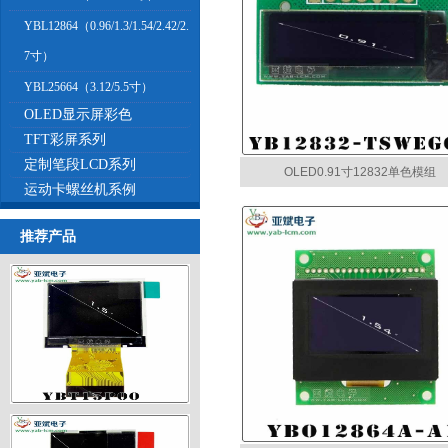
YBL12864（0.96/1.3/1.54/2.42/2.
7寸）
YBL25664（3.12/5.5寸）
OLED显示屏彩色
TFT彩屏系列
定制笔段LCD系列
OLED0.91寸12832单色模组
运动卡螺丝机系例
推荐产品
TFT1.5寸320x240彩屏