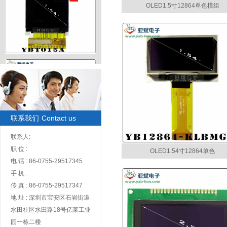
OLED1.5寸12864单色模组
TFT1.44寸128x128彩屏
联系我们
Contact us
联系人:
TFT2.7寸960x240彩屏
职 位 :
OLED1.54寸12864单色
电 话 : 86-0755-29517345
手 机 :
传 真 : 86-0755-29517347
地 址 : 深圳市宝安区石岩街道
水田社区水田路18号亿莱工业
TFT2.8寸240x320彩屏
园一栋二楼