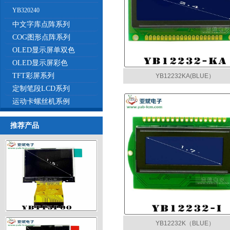
YB320240
中文字库点阵系列
COG图形点阵系列
OLED显示屏单双色
OLED显示屏彩色
TFT彩屏系列
YB12232KA(BLUE）
定制笔段LCD系列
运动卡螺丝机系例
推荐产品
TFT1.5寸320x240彩屏
YB12232K（BLUE）