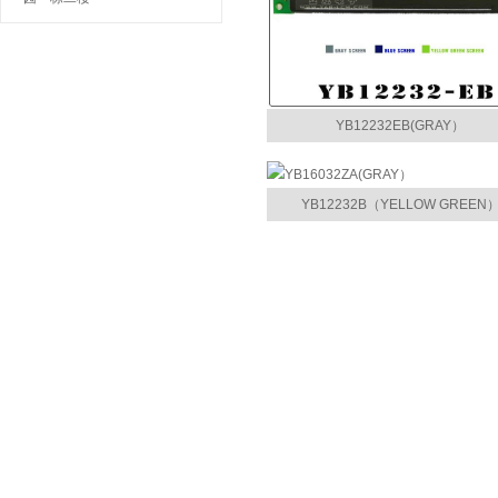
YB12232EB(GRAY）
TFT3.2寸800x480彩屏
YB12232B（YELLOW GREEN
TFT3.5寸320x240彩屏