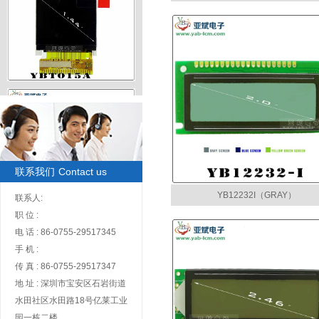
TFT1.44寸128x128彩屏
联系我们
Contact us
YB12232I（GRAY）
联系人:
TFT2.7寸960x240彩屏
职 位 :
电 话 : 86-0755-29517345
手 机 :
传 真 : 86-0755-29517347
地 址 : 深圳市宝安区石岩街道
水田社区水田路18号亿莱工业
TFT2.8寸240x320彩屏
园一栋二楼